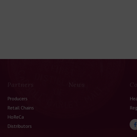
Partners
News
Co
Producers
Hea
Retail Chains
Reg
HoReCa
Distributors