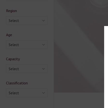
Region
Select
Age
Select
Capacity
Select
Classification
Select