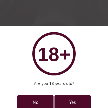
18+
Are you 18 years old?
No
Yes