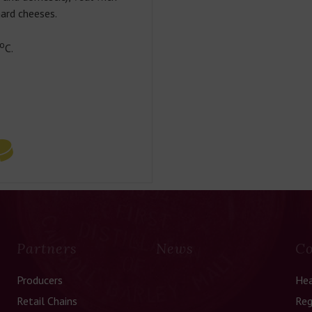
ard cheeses.
о
С.
Partners
News
Co
Producers
Hea
Retail Chains
Reg