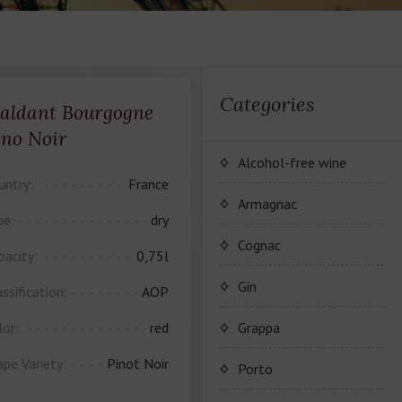
Categories
aldant Bourgogne
ino Noir
Alcohol-free wine
untry:
France
JP. Chenet Alcohol Free
Armagnac
pe:
dry
Arthur Merz Alcohol Free
Серия вин JP. Chenet
Cognac
pacity:
0,75l
Alcohol Free
Appalina Alcohol Free
Серия вин Arthur Metz
Коньячный Дом Camus
Gin
ssification:
AOP
Alcohol Free
Серия вин Appalina
Коньяк Camus
lor:
red
Grappa
Alcohol Free
ape Variety:
Pinot Noir
Porto