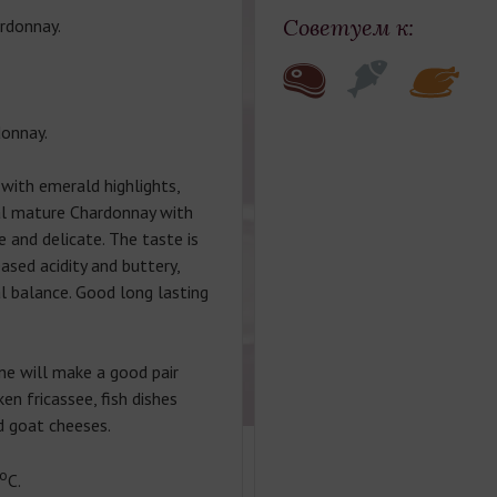
Советуем к:
rdonnay.
onnay.
with emerald highlights,
al mature Chardonnay with
e and delicate. The taste is
ased acidity and buttery,
l balance. Good long lasting
e will make a good pair
ken fricassee, fish dishes
d goat cheeses.
о
С.