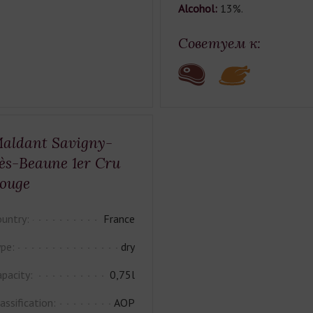
Alcohol:
13%.
Советуем к:
aldant Savigny-
ès-Beaune 1er Cru
ouge
untry:
France
pe:
dry
pacity:
0,75l
assification:
AOP