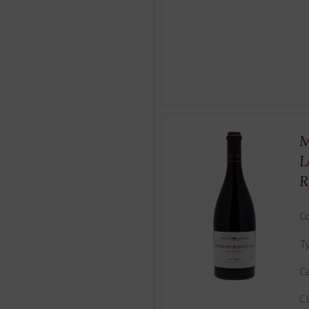
M
L
R
Co
Ty
Ca
Cl