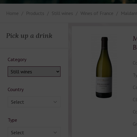
Home
Products
Still wines
Wines of France
Maldan
Pick up a drink
M
B
Category
Co
Ty
Ca
Country
Cl
Select
Co
Type
Gr
Select