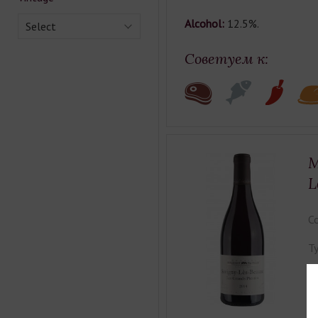
Alcohol:
12.5%.
Select
Советуем к:
M
L
Co
Ty
Ca
Cl