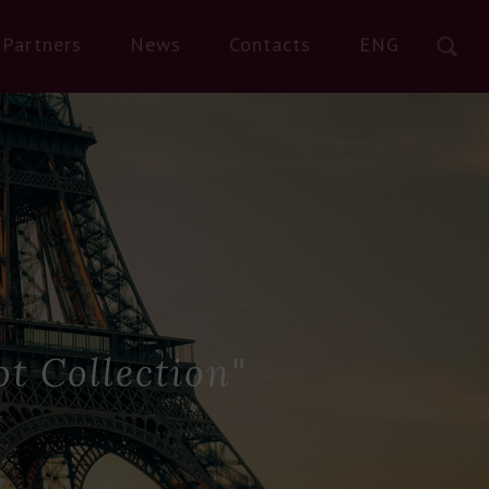
Partners
News
Contacts
ENG
t Collection"