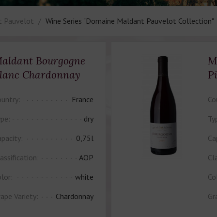
t Pauvelot
Wine Series "Domaine Maldant Pauvelot Collection"
aldant Bourgogne
M
lanc Chardonnay
P
untry:
France
Co
pe:
dry
Ty
pacity:
0,75l
Ca
assification:
AOP
Cla
lor:
white
Co
ape Variety:
Chardonnay
Gr