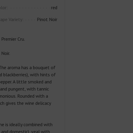
lor:
red
ape Variety:
Pinot Noir
 Premier Cru.
Noir.
 The aroma has a bouquet of
d blackberries), with hints of
epper. A little smoked and
 and pungent, with tannic
rmonious. Rounded with a
ich gives the wine delicacy
e is ideally combined with
 and domestic), veal with