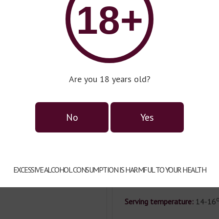
18+
lor:
red
Gr
ape Variety:
Pinot Noir
Commune:
Santenay.
Grape varieties:
100% Pinot 
Are you 18 years old?
Feature:
Dark red color. The
(raspberries, red currants, blu
No
Yes
cinnamon) mixed with purple 
taste is soft and full-bodied
fruit and tannic notes.
Gastronomic pairing:
Roasted
EXCESSIVE ALCOHOL CONSUMPTION IS HARMFUL TO YOUR HEALTH
pepper, poultry with chestnu
Serving temperature:
14-16