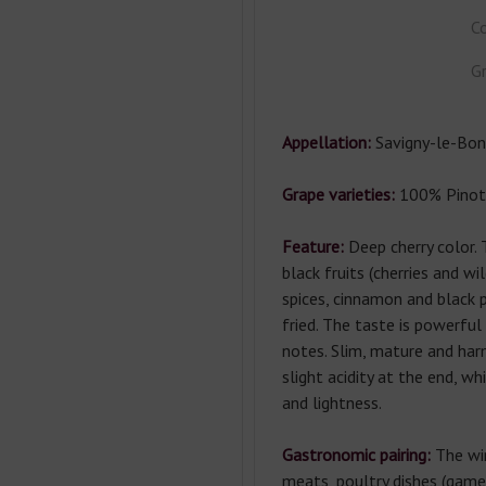
Co
Gr
Appellation:
Savigny-le-Bon
Grape varieties:
100% Pinot 
Feature:
Deep cherry color.
black fruits (cherries and wil
spices, cinnamon and black p
fried. The taste is powerful
notes. Slim, mature and ha
slight acidity at the end, wh
and lightness.
Gastronomic pairing:
The win
meats, poultry dishes (game