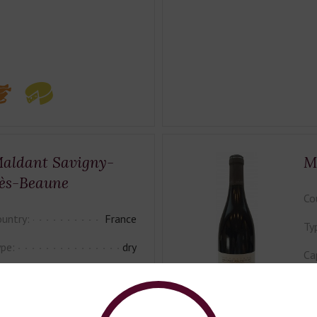
aldant Savigny-
M
ès-Beaune
Co
untry:
France
Ty
pe:
dry
Ca
pacity:
0,75l
Cla
assification:
AOP
Co