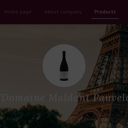
Home page
About company
Products
"Domaine Maldant Pauvelo