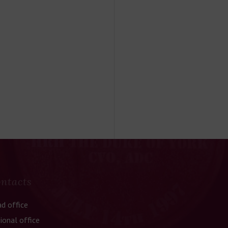
ntacts
d office
ional office