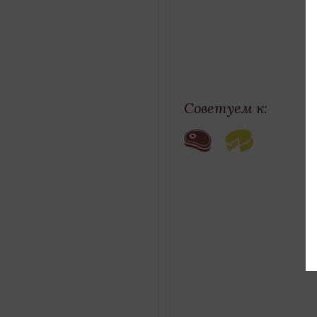
Co
Gr
Советуем к: