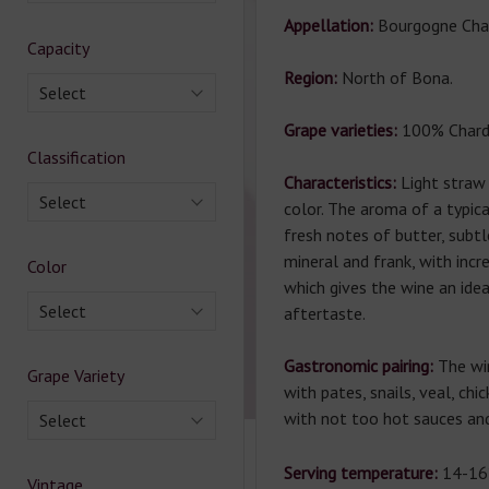
Appellation:
Bourgogne Cha
Capacity
Region:
North of Bona.
Select
Grape varieties:
100% Chard
Classification
Characteristics:
Light straw 
Select
color. The aroma of a typic
fresh notes of butter, subtl
mineral and frank, with incre
Color
which gives the wine an idea
Select
aftertaste.
Gastronomic pairing:
The win
Grape Variety
with pates, snails, veal, chic
with not too hot sauces an
Select
Serving temperature:
14-16
Vintage