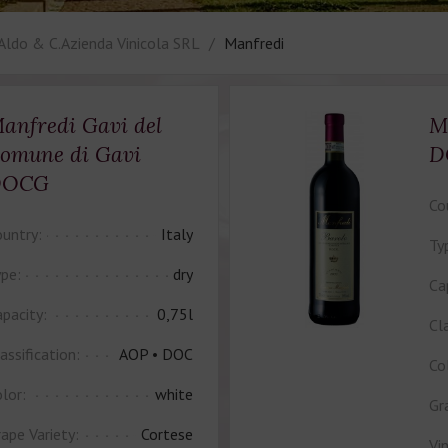
Aldo & C.Azienda Vinicola SRL
Manfredi
anfredi Gavi del
M
omune di Gavi
D
DOCG
Co
untry:
Italy
Ty
pe:
dry
Ca
pacity:
0,75l
Cla
assification:
AOP • DOC
Co
lor:
white
Gr
ape Variety:
Cortese
Vi