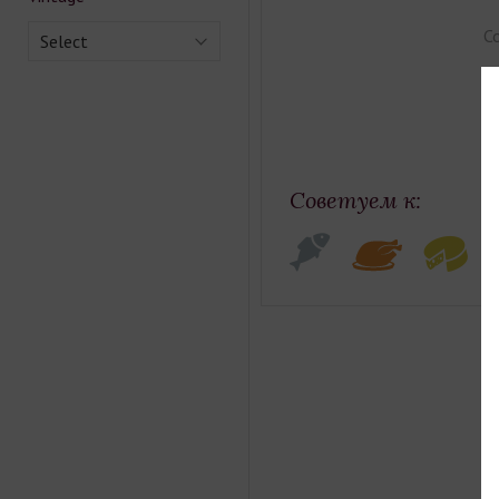
Co
Select
Gr
Vi
Советуем к: