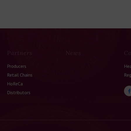
Partners
News
Co
Producers
Hea
Retail Chains
Reg
HoReCa
Distributors