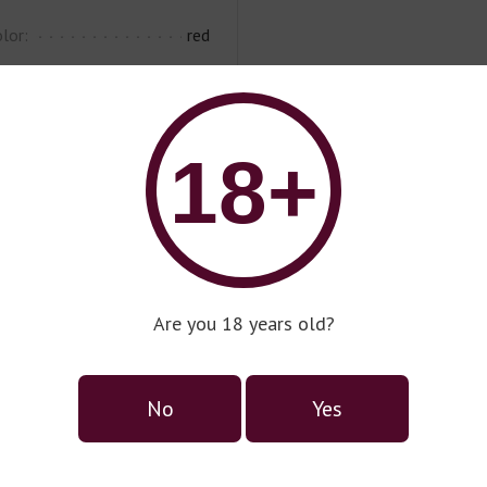
lor:
red
ape Variety:
Nebbiolo
ntage:
2012
18+
Are you 18 years old?
No
Yes