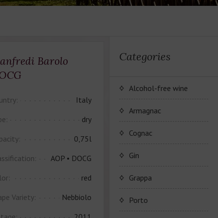
Categories
anfredi Barolo
OCG
Alcohol-free wine
untry:
Italy
JP. Chenet Alcohol Free
Armagnac
pe:
dry
Arthur Merz Alcohol Free
Серия вин JP. Chenet
Cognac
pacity:
0,75l
Alcohol Free
Appalina Alcohol Free
Серия вин Arthur Metz
Коньячный Дом Camus
Gin
ssification:
AOP • DOCG
Alcohol Free
Серия вин Appalina
Коньяк Camus
lor:
red
Grappa
Alcohol Free
ape Variety:
Nebbiolo
Porto
ntage:
2011