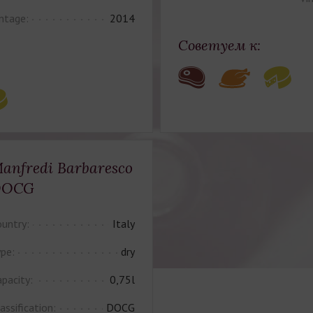
ntage:
2014
Советуем к:
anfredi Barbaresco
DOCG
untry:
Italy
pe:
dry
pacity:
0,75l
assification:
DOCG