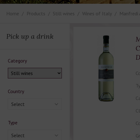
Home
Products
Still wines
Wines of Italy
Manfredi 
Pick up a drink
M
C
Category
Co
Ty
Country
Ca
Select
Cl
Type
Co
Select
Gr