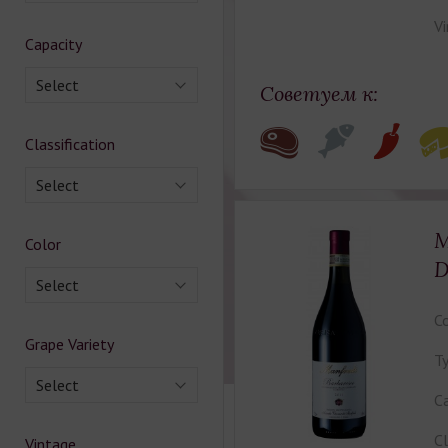
Vi
Capacity
Select
Советуем к:
Classification
Select
M
Color
Select
Co
Grape Variety
Ty
Select
Ca
Cl
Vintage