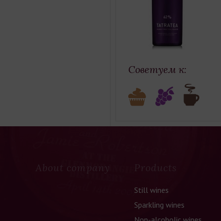
Советуем к:
About company
Products
Still wines
Sparkling wines
Non-alcoholic wines