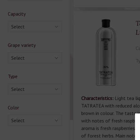
Capacity
T
Select
L
Grape variety
Ca
Select
Ty
Type
Select
Characteristics:
Light tea li
TATRATEA with reduced alco
Color
brown in colour. The taste i
Select
with notes of fresh raspber
aroma is fresh raspberries 
of forest herbs. Main notes: