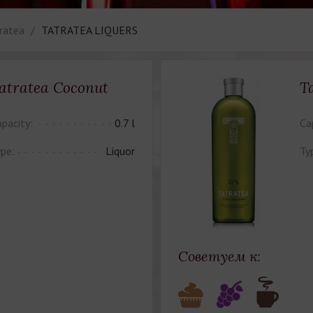
ratea
TATRATEA LIQUERS
atratea Coconut
T
pacity:
0.7 l
Ca
pe:
Liquor
Ty
Советуем к: