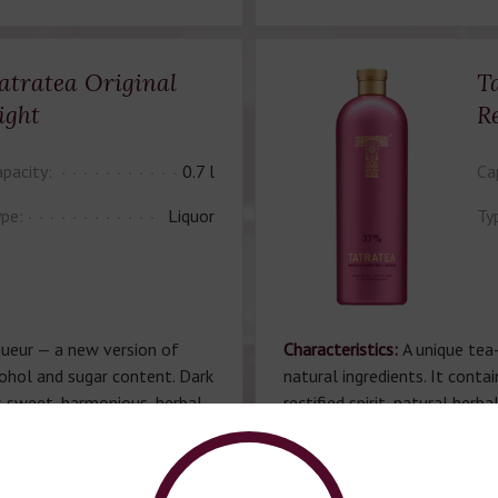
atratea Original
T
ight
R
pacity:
0.7 l
Ca
pe:
Liquor
Ty
queur — a new version of
Characteristics:
A unique tea
hol and sugar content. Dark
natural ingredients. It conta
s sweet, harmonious, herbal,
rectified spirit, natural herb
ries and Assam tea. The
fruit extracts and distillate
with a fantastic composition
Tatras. Enriched with red roo
 forest herbs, raspberries,
cherry extracts. The flavor 