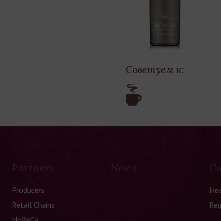
Советуем к:
Partners
News
Co
Producers
Hea
Retail Chains
Reg
HoReCa