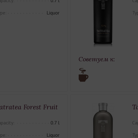
pacity:
0.7 l
Ca
pe:
Liquor
Ty
Советуем к:
atratea Forest Fruit
T
pacity:
0.7 l
Ca
pe:
Liquor
Ty