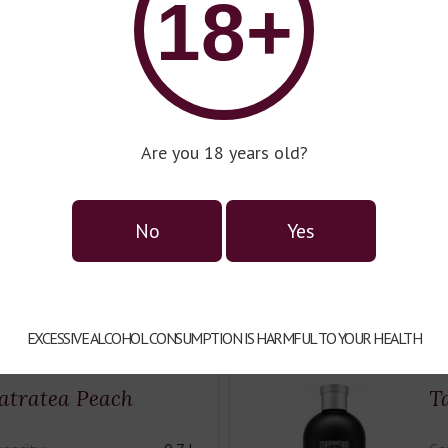
18+
 herbal, sweet, light.
crème brûlée, while the colo
illed, hot, in cocktails, or as
Serving suggestions:
Serve a
g on your preference, it is
excellent chilled or warmed, 
armed, in cocktail shots,
long drinks, or with warm wa
h warm water or tea.
Are you 18 years old?
Alcohol:
37%.
No
Yes
Советуем к:
EXCESSIVE ALCOHOL CONSUMPTION IS HARMFUL TO YOUR HEALTH
atratea Peach
T