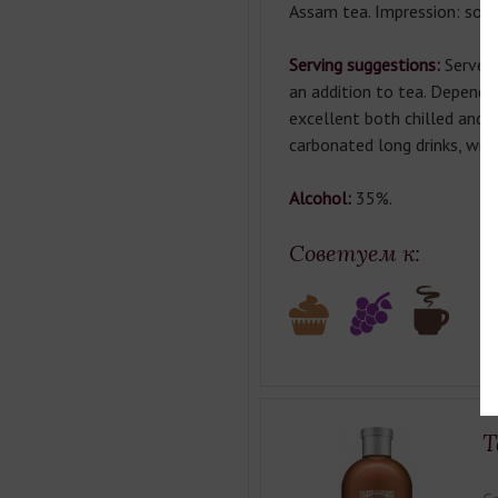
Assam tea. Impression: soft,
Serving suggestions:
Serve ch
an addition to tea. Dependin
excellent both chilled and w
carbonated long drinks, wit
Alcohol:
35%.
Советуем к:
T