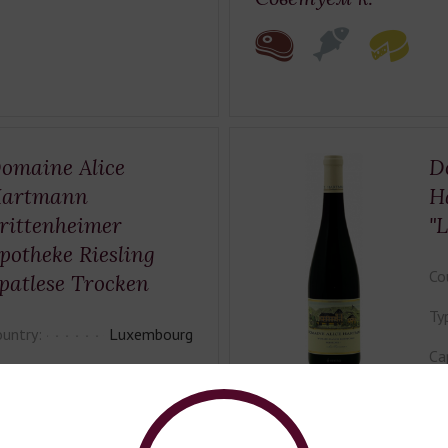
omaine Alice
D
artmann
H
rittenheimer
"L
potheke Riesling
Co
patlese Тrocken
Ty
untry:
Luxembourg
Ca
pe:
semidry
Co
pacity:
0,75l
Gr