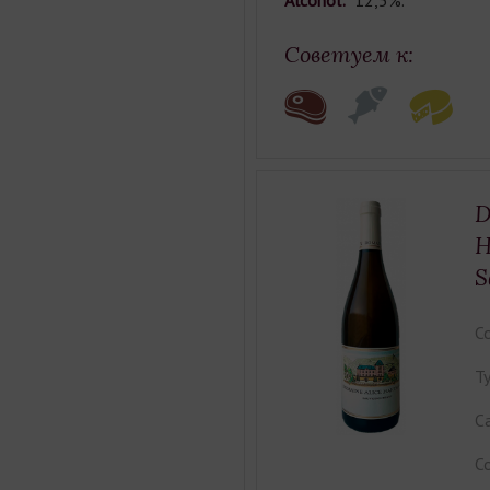
Alcohol:
12,5%.
Советуем к:
D
H
S
Co
Ty
Ca
Co