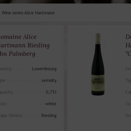
Wine series Alice Hartmann
omaine Alice
D
artmann Riesling
H
hn Palmberg
"
untry:
Luxembourg
Co
pe:
semidry
Ty
pacity:
0,75l
Ca
lor:
white
Co
ape Variety:
Riesling
Gr