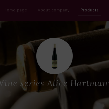
Home page
About company
Products
Wine series Alice Hartman