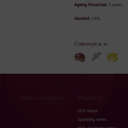
Ageing Potential:
5 years.
Alcohol:
14%.
Советуем к:
About company
Products
Still wines
Sparkling wines
Non-alcoholic wines