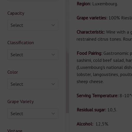
Region:
Luxembourg.
Capacity
Grape varieties:
100% Riesli
Select
Characteristic:
Wine with a 
restrained citrus tones. Rou
Classification
Food Pairing:
Gastronomic pa
Select
sashimi, cold beef salad, 
(Luxembourg's national dish 
Color
lobster, langoustines, poult
sheep cheese.
Select
Serving Temperature:
8-10°
Grape Variety
Residual sugar:
10,5.
Select
Alcohol:
12,5%.
Vintage