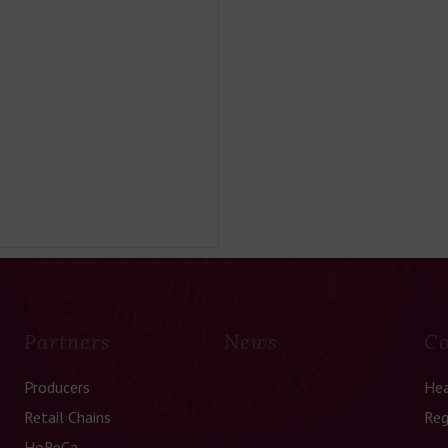
Partners
News
Co
Producers
Hea
Retail Chains
Reg
HoReCa