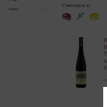
Советуем к:
Select
D
H
T
A
S
Co
Ty
Ca