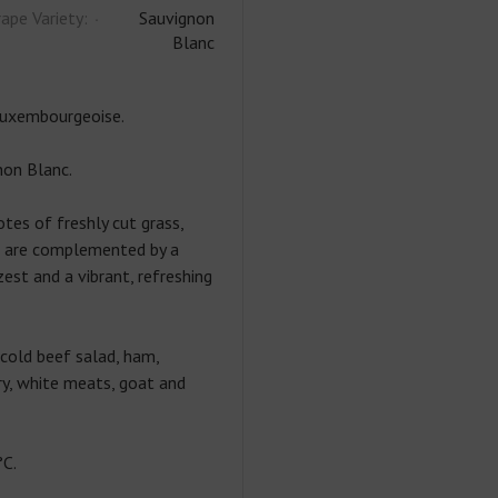
ape Variety:
Sauvignon
Blanc
uxembourgeoise.
on Blanc.
otes of freshly cut grass,
it are complemented by a
zest and a vibrant, refreshing
, cold beef salad, ham,
ry, white meats, goat and
C.