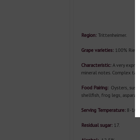
Co
Gr
Region:
Trittenheimer.
Grape varieties:
100% Riesli
Characteristic:
A very expre
mineral notes. Complex tast
Food Pairing:
Oysters, sushi
shellfish, frog legs, aspara
Serving Temperature:
8-10°
Residual sugar:
17.