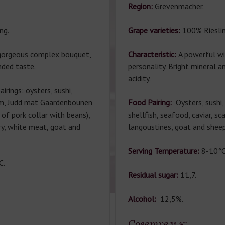
Region:
Grevenmacher.
ng.
Grape varieties:
100% Rieslin
gorgeous complex bouquet,
Characteristic:
A powerful wi
nded taste.
personality. Bright mineral 
acidity.
irings: oysters, sushi,
ham, Judd mat Gaardenbounen
Food Pairing:
Oysters, sushi,
of pork collar with beans),
shellfish, seafood, caviar, sc
ry, white meat, goat and
langoustines, goat and shee
Serving Temperature:
8-10°С
С.
Residual sugar:
11,7.
Alcohol:
12,5%.
Советуем к: