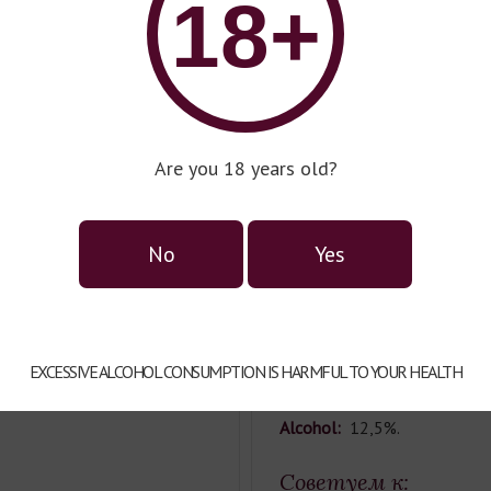
18+
lor:
white
ape Variety:
Riesling
Region:
Les Terrasses.
Grape varieties:
100% Rieslin
Characteristic:
Aroma with hi
Are you 18 years old?
ng.
freshly cut grass. Mineral ta
ssive aroma with bright
Food Pairing:
Oysters, sushi, 
No
Yes
e with expressive acidity.
shellfish, poultry, goat and 
, sashimi, crustaceans,
Serving Temperature:
8-10°С
gus, goat and sheep cheese.
EXCESSIVE ALCOHOL CONSUMPTION IS HARMFUL TO YOUR HEALTH
Residual sugar:
10.
С.
Alcohol:
12,5%.
Советуем к: