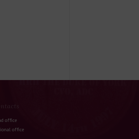
ntacts
d office
ional office