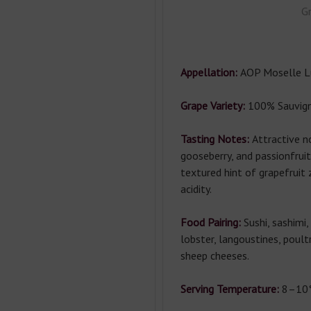
Gr
Appellation:
AOP Moselle L
Grape Variety:
100% Sauvign
Tasting Notes:
Attractive n
gooseberry, and passionfru
textured hint of grapefruit 
acidity.
Food Pairing:
Sushi, sashimi
lobster, langoustines, poult
sheep cheeses.
Serving Temperature:
8–10°