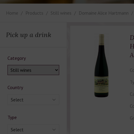
Home
Products
Still wines
Domaine Alice Hartmann
Pick up a drink
D
H
A
Category
Co
Ty
Country
Ca
Select
Co
Type
Gr
Select