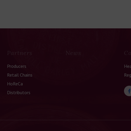
Partners
News
Co
Producers
Hea
Retail Chains
Reg
HoReCa
Distributors