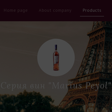
Home page
About company
Products
Серия вин "Marius Peyol"