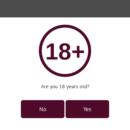
18+
Are you 18 years old?
No
Yes