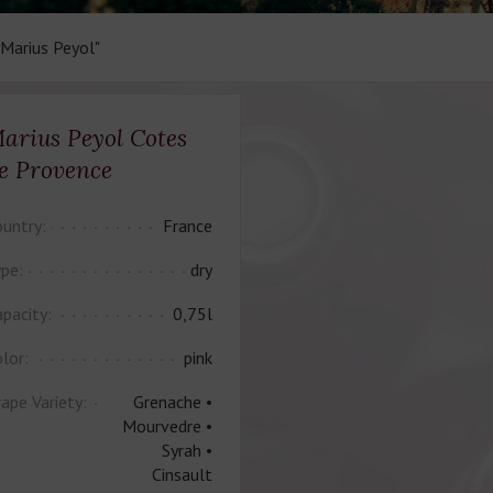
"Marius Peyol"
arius Peyol Cotes
e Provence
untry:
France
pe:
dry
pacity:
0,75l
lor:
pink
ape Variety:
Grenache •
Mourvedre •
Syrah •
Cinsault