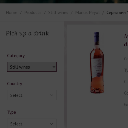
Home
Products
Still wines
Marius Peyol
Серия вин 
Pick up a drink
M
d
Category
Co
Ty
Ca
Country
Co
Select
Gr
Type
Select