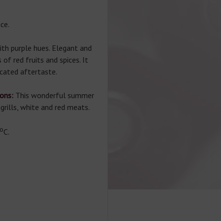
ce.
ith purple hues. Elegant and
of red fruits and spices. It
icated aftertaste.
ons:
This wonderful summer
grills, white and red meats.
о
С.