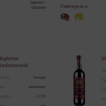
Saperavi •
Советуем к:
Odjaleshi
eghvine
M
indzmarauli
Co
untry:
Georgia
Ty
pe:
semisweet
Ca
pacity:
0,75l
Co
lor:
red