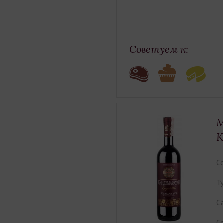
Советуем к:
M
K
Co
Ty
Ca
Co