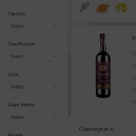
Capacity
Select
M
Classification
Co
Select
Ty
Color
Ca
Select
Co
Gr
Grape Variety
Select
Советуем к:
Vintage