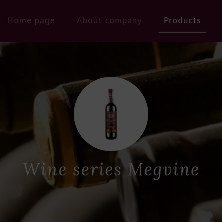
Home page
About company
Products
Wine series Megvine