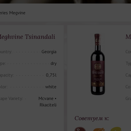
eries Megvine
eghvine Tsinandali
M
untry:
Georgia
Co
pe:
dry
Ty
pacity:
0,75l
Ca
lor:
white
Co
ape Variety:
Mcvane •
Gr
Rkaciteli
Советуем к: