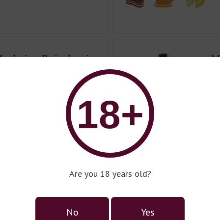
eghvine Baisubani
M
V
untry:
Georgia
18+
Co
pe:
semisweet
Ty
pacity:
0,75l
Ca
lor:
white
Co
ape Variety:
Rkaciteli
Are you 18 years old?
Gr
No
Yes