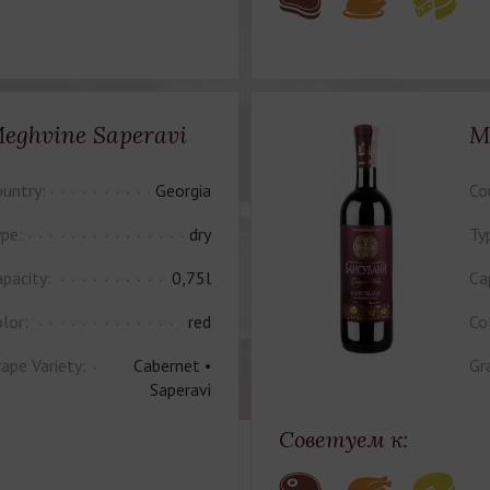
eghvine Saperavi
M
untry:
Georgia
Co
pe:
dry
Ty
pacity:
0,75l
Ca
lor:
red
Co
ape Variety:
Cabernet •
Gr
Saperavi
Советуем к: