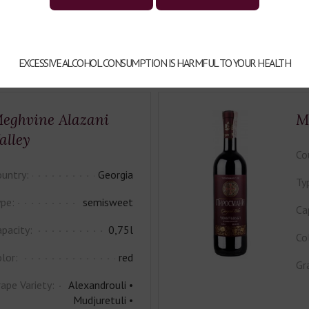
Советуем к:
EXCESSIVE ALCOHOL CONSUMPTION IS HARMFUL TO YOUR HEALTH
eghvine Alazani
M
alley
Co
untry:
Georgia
Ty
pe:
semisweet
Ca
pacity:
0,75l
Co
lor:
red
Gr
ape Variety:
Alexandrouli •
Mudjuretuli •