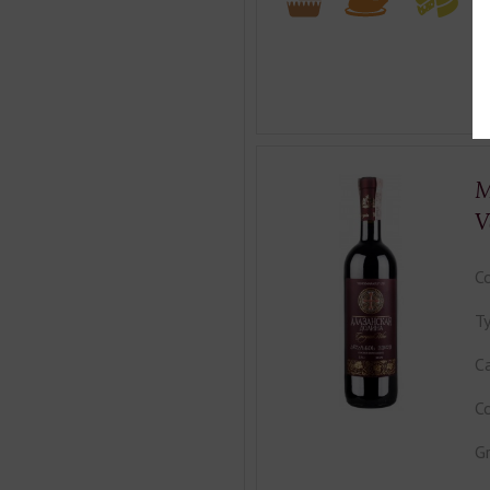
M
V
Co
Ty
Ca
Co
Gr