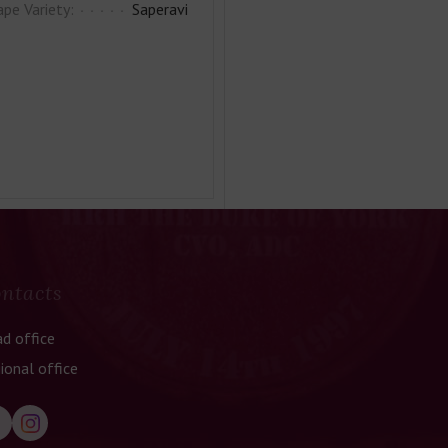
ape Variety:
Saperavi
ntacts
d office
ional office