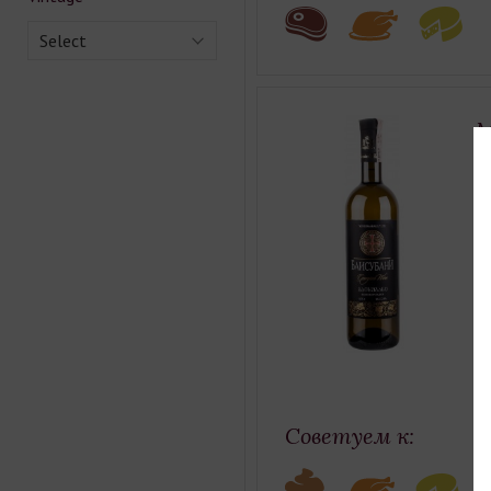
Select
M
Co
Ty
Ca
Co
Gr
Советуем к: