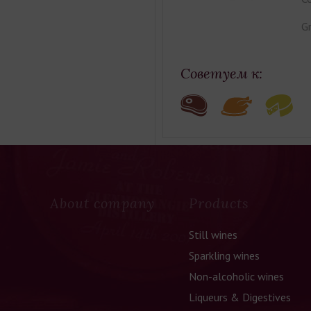
Gr
Советуем к:
About company
Products
Still wines
Sparkling wines
Non-alcoholic wines
Liqueurs & Digestives