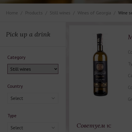
Home
Products
Still wines
Wines of Georgia
Wine s
Pick up a drink
M
Co
Category
Ty
Ca
Country
Co
Select
Gr
Type
Советуем к:
Select