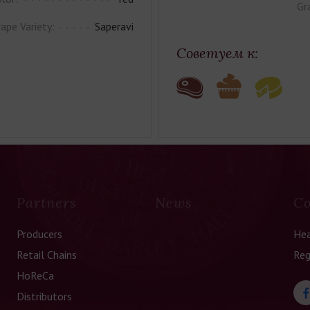
Gr
ape Variety:
Saperavi
Советуем к:
Partners
News
Co
Producers
Hea
Retail Chains
Reg
HoReCa
Distributors