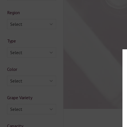
Region
Select
Type
Select
Color
Select
Grape Variety
Select
Capacity