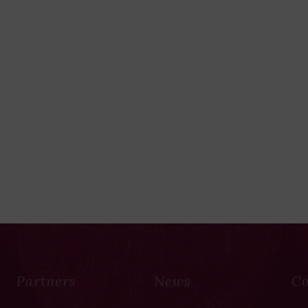
Partners
News
Co