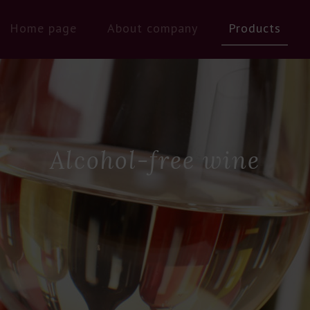
Home page
About company
Products
Alcohol-free wine