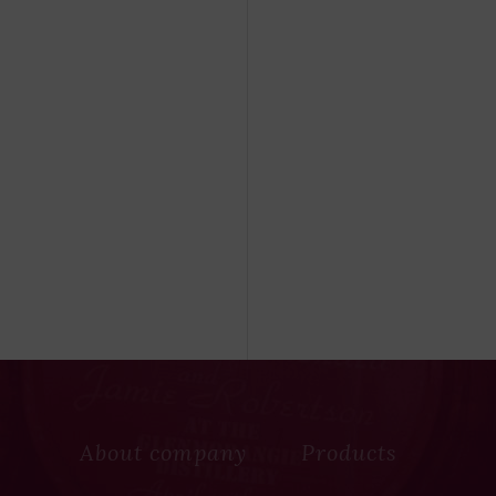
About company
Products