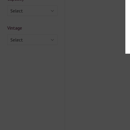
Select
Vintage
Select