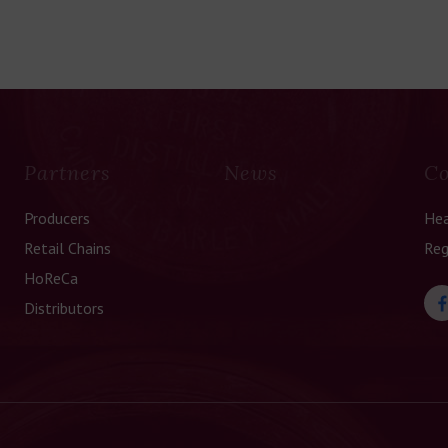
Partners
News
Co
Producers
Hea
Retail Chains
Reg
HoReCa
Distributors