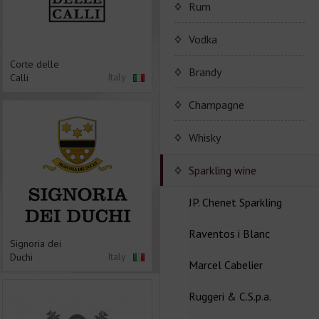
Porto Valdouro
Rum
Серия портвейнов
NavyIsland Rum
Vodka
Porto Valdouro
Corte delle
Ром серии Navy Island
Brandy
Italy
Calli
JP. Chenet Brandy
Champagne
JP. Chenet Brandy
Champagne Drappier
Whisky
Шампанское Drappier
Sparkling wine
Шампанское Drappier
JP. Chenet Sparkling
серии Millesime
Raventos i Blanc
Серия JP. Chenet
Signoria dei
Шампанское серії Brut
Sparkling
Italy
Duchi
Nature
Marcel Cabelier
Вина серии Raventos i
Серия JP. Chenet Ice
Blanc
Ruggeri & C.S.p.a.
Edition
Marcel Cabelier
Cremant