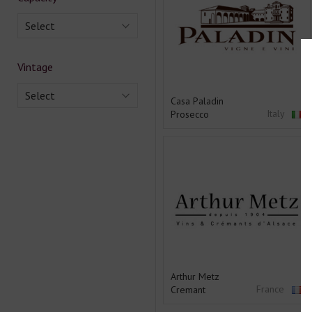
Select
Vintage
Select
Casa Paladin
Italy
Prosecco
Arthur Metz
France
Cremant