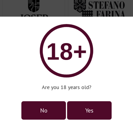
18+
Stefano Fаrinа
Spain
Italy
Josep Masachs
D'Asti
Are you 18 years old?
No
Yes
Italy
Manfredi